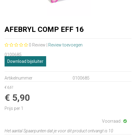
AFEBRYL COMP EFF 16
0
Review |
Review toevoegen
0100685
Download bijsluiter
Artikelnummer
0100685
€ 6,61
€ 5,90
Prijs per 1
Voorraad :
Het aantal Spaarpunten dat je voor dit product ontvangt is
10