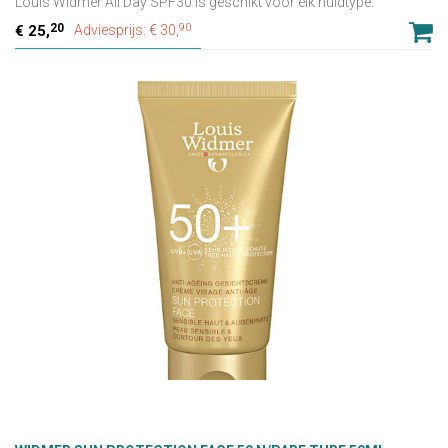
Louis Widmer All Day SPF30 is geschikt voor elk huidtype.
20
90
25,
Adviesprijs: € 30,