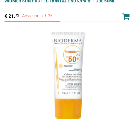
WIDMER SUN PROTECTION FACE 50 N/PARF TUBE 50ML
72
50
21,
Adviesprijs: € 26,