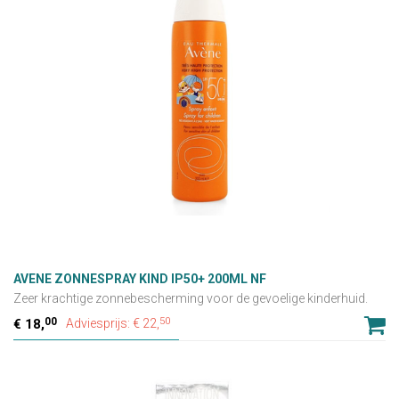
AVENE ZONNESPRAY KIND IP50+ 200ML NF
Zeer krachtige zonnebescherming voor de gevoelige kinderhuid.
Gelaat & lichaam.
00
50
18,
Adviesprijs: € 22,