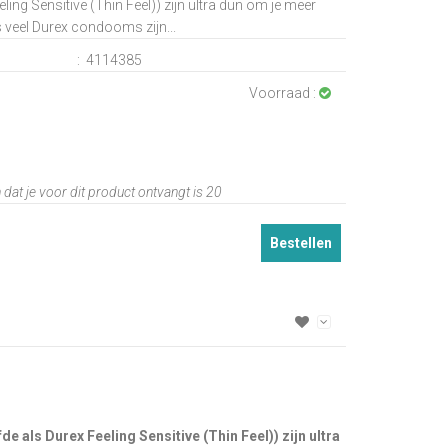
eling Sensitive (Thin Feel)) zijn ultra dun om je meer
s veel Durex condooms zijn...
:
4114385
Voorraad :
dat je voor dit product ontvangt is
20
Bestellen
als Durex Feeling Sensitive (Thin Feel)) zijn ultra