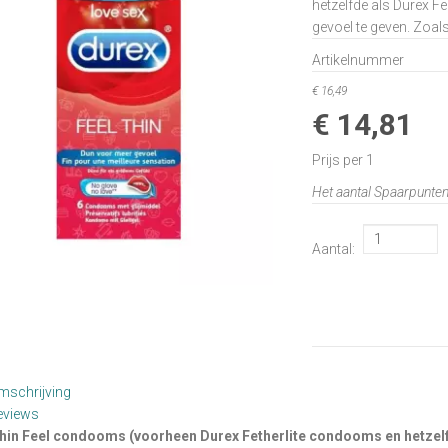
hetzelfde als Durex Fe
gevoel te geven. Zoal
Artikelnummer
€ 16,49
€ 14,81
Prijs per 1
Het aantal Spaarpunten 
Aantal:
mschrijving
eviews
hin Feel condooms (voorheen Durex Fetherlite condooms en hetzelfde 