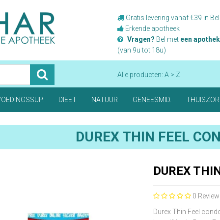
Gratis levering vanaf €39 in Bel
Erkende apotheek
Vragen?
Bel met
een apothek
(van 9u tot 18u)
Alle producten: A > Z
VOEDINGSSUP.
DIEET
NATUUR
GENEESMID.
THUISZO
DUREX THIN FEEL CO
DUREX THI
0
Review
Durex Thin Feel con