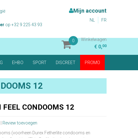
Mijn account
gië
NL
FR
er
op +32 9 225 43 93
Winkelwagen
0
00
€ 0,
RG
EHBO
SPORT
DISCREET
PROMO
NDOOMS 12
N FEEL CONDOOMS 12
 |
Review toevoegen
dooms (voorheen Durex Fetherlite condooms en