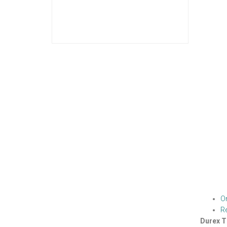
O
R
Durex T