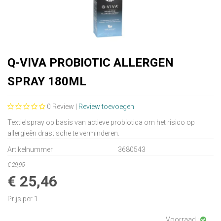
Q-VIVA PROBIOTIC ALLERGEN
SPRAY 180ML
0
Review |
Review toevoegen
Textielspray op basis van actieve probiotica om het risico op
allergieën drastische te verminderen.
Artikelnummer
3680543
€ 29,95
€ 25,46
Prijs per 1
Voorraad :