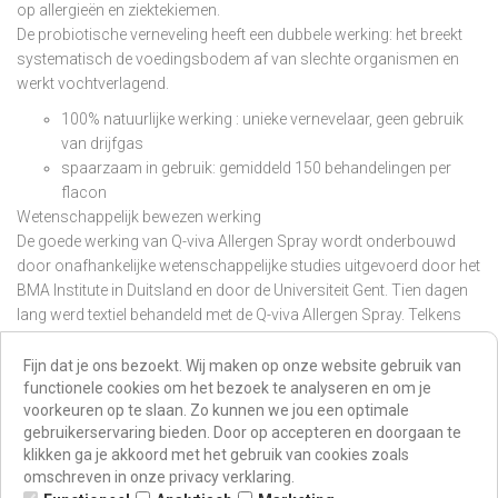
op allergieën en ziektekiemen.
De probiotische verneveling heeft een dubbele werking: het breekt
systematisch de voedingsbodem af van slechte organismen en
werkt vochtverlagend.
100% natuurlijke werking : unieke vernevelaar, geen gebruik
van drijfgas
spaarzaam in gebruik: gemiddeld 150 behandelingen per
flacon
Wetenschappelijk bewezen werking
De goede werking van Q-viva Allergen Spray wordt onderbouwd
door onafhankelijke wetenschappelijke studies uitgevoerd door het
BMA Institute in Duitsland en door de Universiteit Gent. Tien dagen
lang werd textiel behandeld met de Q-viva Allergen Spray. Telkens
werd de hoeveelheid allergenen gemeten. Na 10 dagen werd er
reeds een verlaging van maar liefst 60% geconstateerd.
Fijn dat je ons bezoekt. Wij maken op onze website gebruik van
functionele cookies om het bezoek te analyseren en om je
×
voorkeuren op te slaan. Zo kunnen we jou een optimale
gebruikerservaring bieden. Door op accepteren en doorgaan te
Sorteren op:
klikken ga je akkoord met het gebruik van cookies zoals
omschreven in onze privacy verklaring.